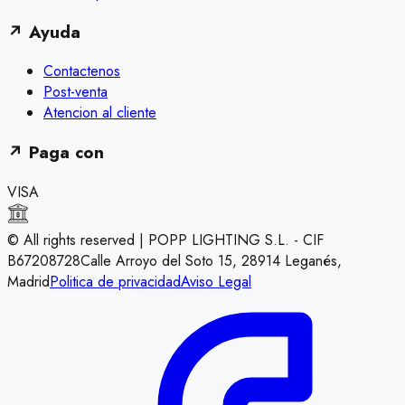
↗
Ayuda
Contactenos
Post-venta
Atencion al cliente
↗
Paga con
VISA
© All rights reserved | POPP LIGHTING S.L. - CIF
B67208728
Calle Arroyo del Soto 15, 28914 Leganés,
Madrid
Politica de privacidad
Aviso Legal