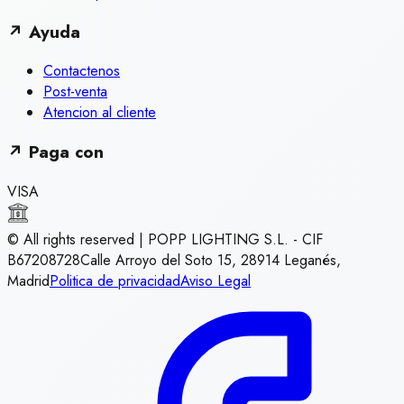
↗
Ayuda
Contactenos
Post-venta
Atencion al cliente
↗
Paga con
VISA
© All rights reserved | POPP LIGHTING S.L. - CIF
B67208728
Calle Arroyo del Soto 15, 28914 Leganés,
Madrid
Politica de privacidad
Aviso Legal